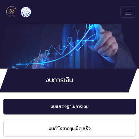
งบการเงิน
งบแสดงฐานะการเงิน
งบกำไรขาดทุนเบ็ดเสร็จ