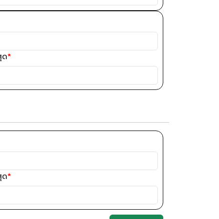
สุด
*
สุด
*