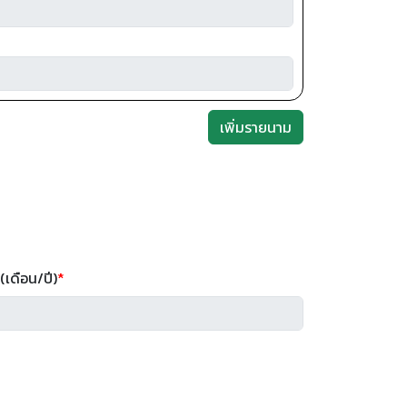
เพิ่มรายนาม
 (เดือน/ปี)
*