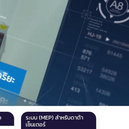
อ
ระบบ (MEP) สำหรับดาต้า
เซ็นเตอร์