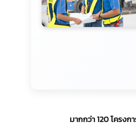
มากกว่า 120 โครงก