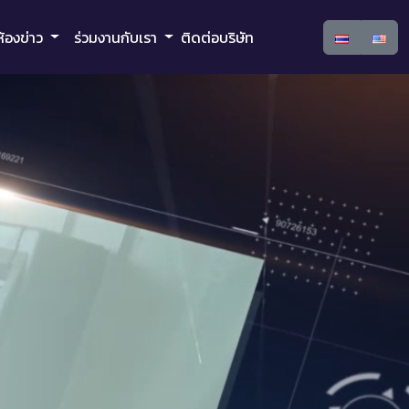
ห้องข่าว
ร่วมงานกับเรา
ติดต่อบริษัท