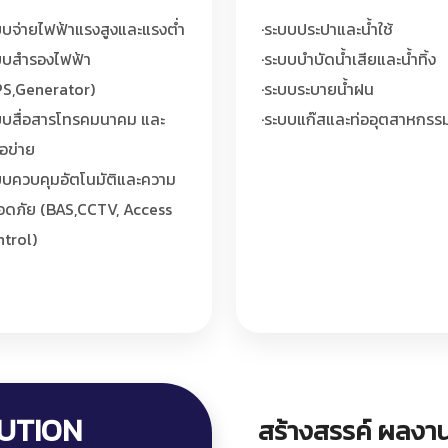
บบจ่ายไฟฟ้าแรงสูงและแรงต่ำ
·ระบบประปาและนํ้าใช้
บบสำรองไฟฟ้า
·ระบบบำบัดน้ำเสียและน้ำทิ้ง
S,Generator)
·ระบบระบายน้ำฝน
บบสื่อสารโทรคมนาคม และ
·ระบบแก๊สและท่ออุตสาหกรร
ือข่าย
บบควบคุมอัตโนมัติและความ
ดภัย (BAS,CCTV, Access
trol)
UTION
สร้างสรรค์ ผลง