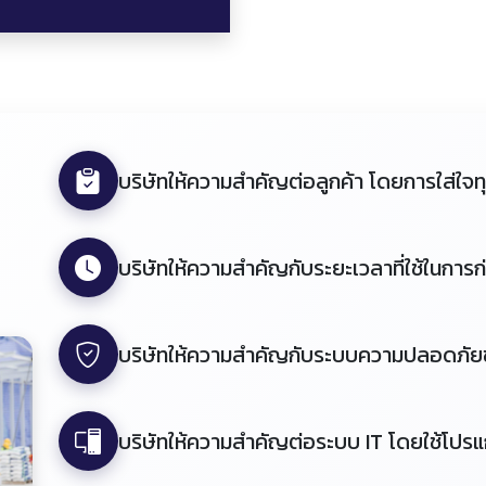
บริษัทให้ความสำคัญต่อลูกค้า โดยการใส่ใจ
บริษัทให้ความสำคัญกับระยะเวลาที่ใช้ในการก
บริษัทให้ความสำคัญกับระบบความปลอดภัย
บริษัทให้ความสำคัญต่อระบบ IT โดยใช้โปร