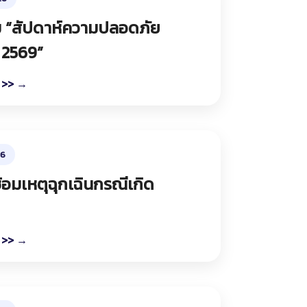
ม “สัปดาห์ความปลอดภัย
 2569”
ม >>
26
้อมเหตุฉุกเฉินกรณีเกิด
ม >>