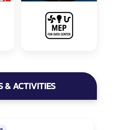
 & ACTIVITIES
26