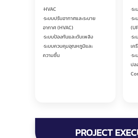
·HVAC
·ระ
·ระบบปรับอากาศและระบาย
·ระ
อากาศ (HVAC)
(UP
·ระบบป้องกันและดับเพลิง
·ระ
·ระบบควบคุมอุณหภูมิและ
เคร
ความชื้น
·ระ
ปลอ
Con
PROJECT EXEC